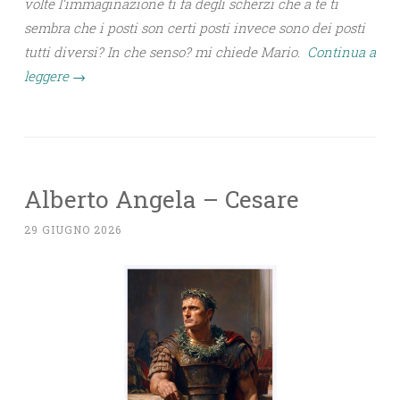
volte l’immaginazione ti fa degli scherzi che a te ti
sembra che i posti son certi posti invece sono dei posti
tutti diversi? In che senso? mi chiede Mario.
Continua a
leggere
→
Alberto Angela – Cesare
29 GIUGNO 2026