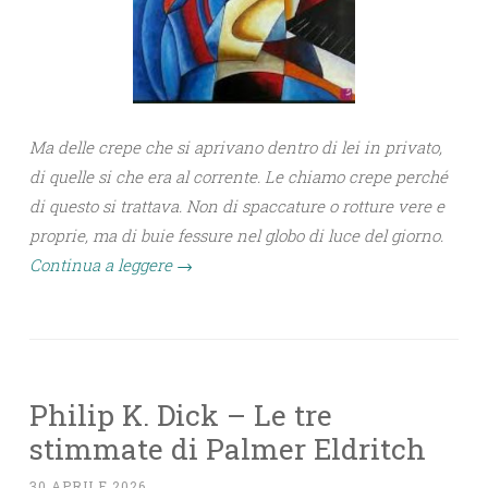
Ma delle crepe che si aprivano dentro di lei in privato,
di quelle si che era al corrente. Le chiamo crepe perché
di questo si trattava. Non di spaccature o rotture vere e
proprie, ma di buie fessure nel globo di luce del giorno.
Continua a leggere
→
Philip K. Dick – Le tre
stimmate di Palmer Eldritch
30 APRILE 2026