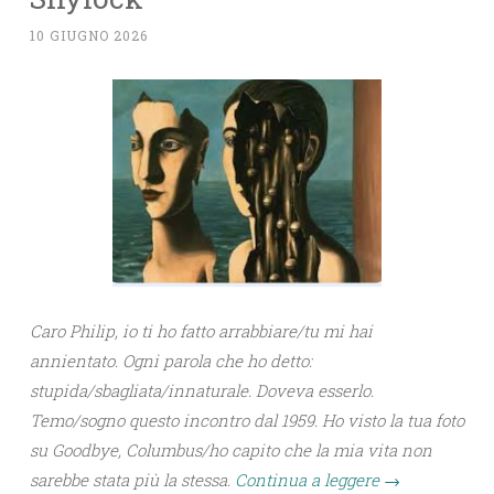
10 GIUGNO 2026
Caro Philip, io ti ho fatto arrabbiare/tu mi hai
annientato. Ogni parola che ho detto:
stupida/sbagliata/innaturale. Doveva esserlo.
Temo/sogno questo incontro dal 1959. Ho visto la tua foto
su Goodbye, Columbus/ho capito che la mia vita non
sarebbe stata più la stessa.
Continua a leggere
→