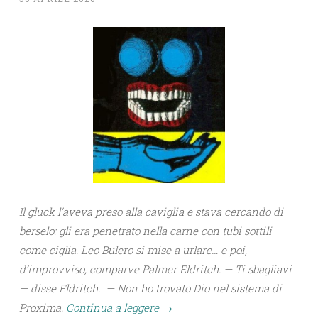
Il gluck l’aveva preso alla caviglia e stava cercando di
berselo: gli era penetrato nella carne con tubi sottili
come ciglia. Leo Bulero si mise a urlare… e poi,
d’improvviso, comparve Palmer Eldritch. — Ti sbagliavi
— disse Eldritch. — Non ho trovato Dio nel sistema di
Proxima.
Continua a leggere
→