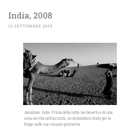
India, 2008
13 SETTEMBRE 2009
Jaisalmer, India. Prima della notte nel deserto e di una
cena servita nell’oscurità, un dromedario tirato per le
frogie nelle sue sinuose geometrie.