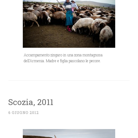
Accampamento zingaro in una zona montagnosa
dell’Armenia. Madre e figlia pascolano le pecore.
Scozia, 2011
6 GIUGNO 2012