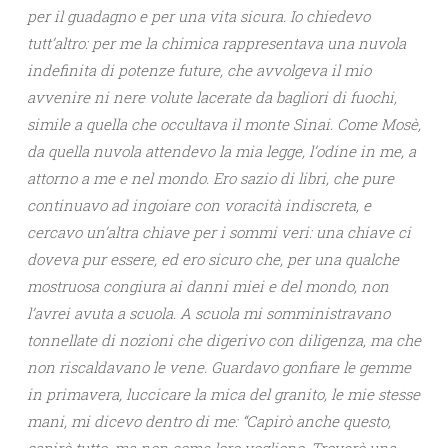
per il guadagno e per una vita sicura.
Io chiedevo
tutt’altro: per me la chimica rappresentava una nuvola
indefinita di potenze future, che avvolgeva il mio
avvenire ni nere volute lacerate da bagliori di fuochi,
simile a quella che occultava il monte Sinai. Come Mosè,
da quella nuvola attendevo la mia legge, l’odine in me, a
attorno a me e nel mondo. Ero sazio di libri, che pure
continuavo ad ingoiare con voracità indiscreta, e
cercavo un’altra chiave per i sommi veri: una chiave ci
doveva pur essere, ed ero sicuro che, per una qualche
mostruosa congiura ai danni miei e del mondo, non
l’avrei avuta a scuola. A scuola mi somministravano
tonnellate di nozioni che digerivo con diligenza, ma che
non riscaldavano le vene. Guardavo gonfiare le gemme
in primavera, luccicare la mica del granito, le mie stesse
mani, mi dicevo dentro di me: “Capirò anche questo,