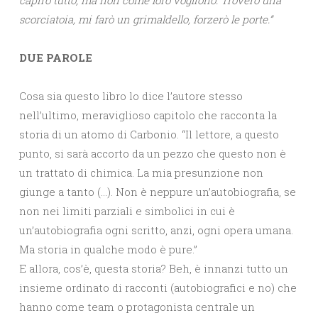
capirò tutto, ma non come loro vogliono. Troverò una
scorciatoia, mi farò un grimaldello, forzerò le porte.”
DUE PAROLE
Cosa sia questo libro lo dice l’autore stesso
nell’ultimo, meraviglioso capitolo che racconta la
storia di un atomo di Carbonio. “Il lettore, a questo
punto, si sarà accorto da un pezzo che questo non è
un trattato di chimica. La mia presunzione non
giunge a tanto (…). Non è neppure un’autobiografia, se
non nei limiti parziali e simbolici in cui è
un’autobiografia ogni scritto, anzi, ogni opera umana.
Ma storia in qualche modo è pure.”
E allora, cos’è, questa storia? Beh, è innanzi tutto un
insieme ordinato di racconti (autobiografici e no) che
hanno come team o protagonista centrale un