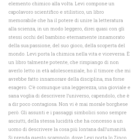
elemento chimico alla volta. Levi compone un
capolavoro scientifico e stilistico, un libro
memorabile che ha il potere di unire la letteratura
alla scienza, in un modo leggero, direi quasi con gli
stessi occhi del bambino eternamente innamorato
della sua passione, del suo gioco, della scoperta del
mondo. Levi porta la chimica nella vita e viceversa. È
un libro talmente potente, che rimpiango di non
averlo letto in età adolescenziale, ho il timore che mi
avrebbe fatto innamorare della disciplina, ma forse
esagero. C’è comunque una leggerezza, una gioviale e
sana voglia di descrivere l’universo, capendolo, che è
a dir poco contagiosa. Non vi è mai morale borghese
però. Gli assunti e i passaggi simbolici sono sempre
asciutti, della stessa lucidità che ha concesso a un
uomo di descrivere la cosa più lontana dall’umanità.
Si prenda questo scampolo, dove Levi porta lo Zinco