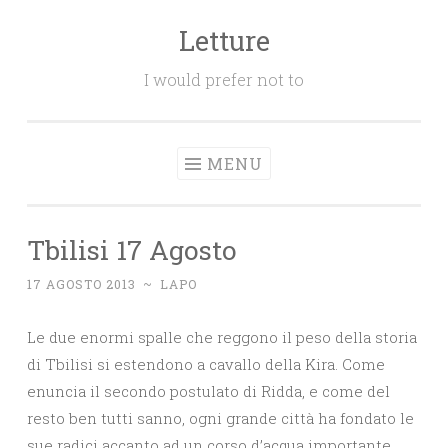
Letture
Salta
il
I would prefer not to
contenuto
MENU
Tbilisi 17 Agosto
17 AGOSTO 2013
~
LAPO
Le due enormi spalle che reggono il peso della storia
di Tbilisi si estendono a cavallo della Kira. Come
enuncia il secondo postulato di Ridda, e come del
resto ben tutti sanno, ogni grande città ha fondato le
sue radici accanto ad un corso d’acqua importante.