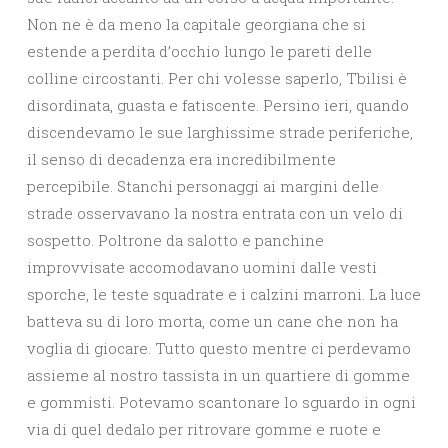
Non ne è da meno la capitale georgiana che si
estende a perdita d’occhio lungo le pareti delle
colline circostanti. Per chi volesse saperlo, Tbilisi è
disordinata, guasta e fatiscente.
Persino ieri, quando
discendevamo le sue larghissime strade periferiche,
il senso di decadenza era incredibilmente
percepibile. Stanchi personaggi ai margini delle
strade osservavano la nostra entrata con un velo di
sospetto. Poltrone da salotto e panchine
improvvisate accomodavano uomini dalle vesti
sporche, le teste squadrate e i calzini marroni. La luce
batteva su di loro morta, come un cane che non ha
voglia di giocare. Tutto questo mentre ci perdevamo
assieme al nostro tassista in un quartiere di gomme
e gommisti. Potevamo scantonare lo sguardo in ogni
via di quel dedalo per ritrovare gomme e ruote e