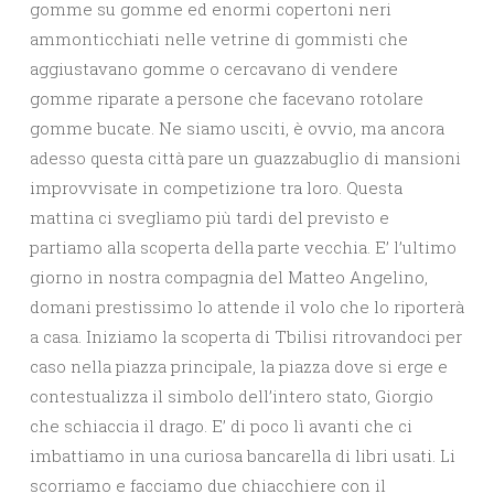
gomme su gomme ed enormi copertoni neri
ammonticchiati nelle vetrine di gommisti che
aggiustavano gomme o cercavano di vendere
gomme riparate a persone che facevano rotolare
gomme bucate. Ne siamo usciti, è ovvio, ma ancora
adesso questa città pare un guazzabuglio di mansioni
improvvisate in competizione tra loro. Questa
mattina ci svegliamo più tardi del previsto e
partiamo alla scoperta della parte vecchia. E’ l’ultimo
giorno in nostra compagnia del Matteo Angelino,
domani prestissimo lo attende il volo che lo riporterà
a casa. Iniziamo la scoperta di Tbilisi ritrovandoci per
caso nella piazza principale, la piazza dove si erge e
contestualizza il simbolo dell’intero stato, Giorgio
che schiaccia il drago. E’ di poco lì avanti che ci
imbattiamo in una curiosa bancarella di libri usati. Li
scorriamo e facciamo due chiacchiere con il