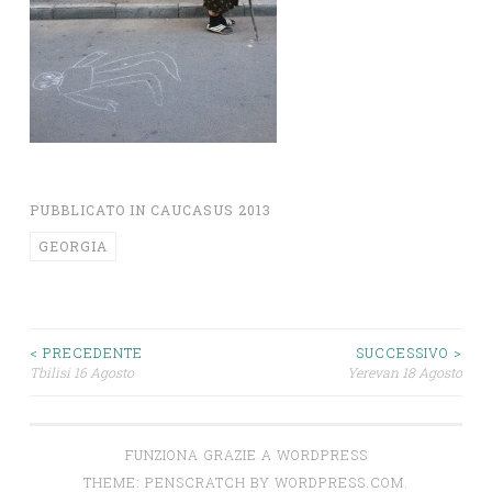
PUBBLICATO IN
CAUCASUS 2013
GEORGIA
Navigazione
< PRECEDENTE
SUCCESSIVO >
Tbilisi 16 Agosto
Yerevan 18 Agosto
articoli
FUNZIONA GRAZIE A WORDPRESS
THEME: PENSCRATCH BY
WORDPRESS.COM
.