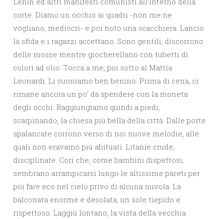
Lenin ed altri manifesti comunisti all’interno della
corte. Diamo un occhio ai quadri -non me ne
vogliano, mediocri- e poi noto una scacchiera. Lancio
la sfida e i ragazzi accettano. Sono gentili, discorrono
delle mosse mentre giocherellano con tubetti di
colori ad olio. Tocca a me, poi sotto al Mattia
Leonardi. Li suoniamo ben benino. Prima di cena, ci
rimane ancora un po’ da spendere con la moneta
degli occhi. Raggiungiamo quindi a piedi,
scarpinando, la chiesa più bella della città. Dalle porte
spalancate corrono verso di noi nuove melodie, alle
quali non eravamo più abituati. Litanie crude,
disciplinate. Cori che, come bambini dispettosi,
sembrano arrampicarsi lungo le altissime pareti per
poi fare eco nel cielo privo di alcuna nuvola. La
balconata enorme e desolata, un sole tiepido e
rispettoso. Laggiù lontano, la vista della vecchia