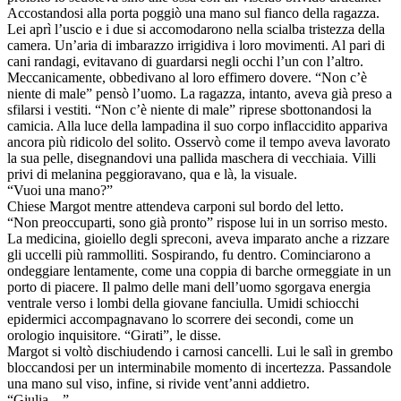
Accostandosi alla porta poggiò una mano sul fianco della ragazza.
Lei aprì l’uscio e i due si accomodarono nella scialba tristezza della
camera. Un’aria di imbarazzo irrigidiva i loro movimenti. Al pari di
cani randagi, evitavano di guardarsi negli occhi l’un con l’altro.
Meccanicamente, obbedivano al loro effimero dovere. “Non c’è
niente di male” pensò l’uomo. La ragazza, intanto, aveva già preso a
sfilarsi i vestiti. “Non c’è niente di male” riprese sbottonandosi la
camicia. Alla luce della lampadina il suo corpo inflaccidito appariva
ancora più ridicolo del solito. Osservò come il tempo aveva lavorato
la sua pelle, disegnandovi una pallida maschera di vecchiaia. Villi
privi di melanina peggioravano, qua e là, la visuale.
“Vuoi una mano?”
Chiese Margot mentre attendeva carponi sul bordo del letto.
“Non preoccuparti, sono già pronto” rispose lui in un sorriso mesto.
La medicina, gioiello degli spreconi, aveva imparato anche a rizzare
gli uccelli più rammolliti. Sospirando, fu dentro. Cominciarono a
ondeggiare lentamente, come una coppia di barche ormeggiate in un
porto di piacere. Il palmo delle mani dell’uomo sgorgava energia
ventrale verso i lombi della giovane fanciulla. Umidi schiocchi
epidermici accompagnavano lo scorrere dei secondi, come un
orologio inquisitore. “Girati”, le disse.
Margot si voltò dischiudendo i carnosi cancelli. Lui le salì in grembo
bloccandosi per un interminabile momento di incertezza. Passandole
una mano sul viso, infine, si rivide vent’anni addietro.
“Giulia…”