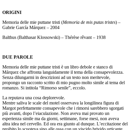
ORIGINI
Memoria delle mie puttane tristi (
Memoria de mis putas tristes
) –
Gabrie García Márquez – 2004
Balthus (Balthasar Klossowski) – Thérèse rêvant – 1938
DUE PAROLE
Memoria delle mie puttane tristi è un libro debole e stanco di
Márquez che affronta languidamente il tema della consapevolezza.
Senza dilungarmi in descrizioni ad un testo non meritevole,
propongo un racconto scritto di mio pugno molto simile al tema del
romanzo. Si intitola “Rimorso senile”, eccolo.
La reputava una cosa deplorevole.
Mentre saliva le scale del motel osservava la longilinea figura di
Margot perfettamente consapevole che i rimorsi sarebbero sgorgati
più avanti, dopo l’eiaculazione. Non aveva mai provato un
esperienza simile ma da giorni, settimane, forse mesi, non aveva
altra idea nel cervello. Ed ora era giunto al dunque. L’eccitazione del
proibito lo scuoteva sino alle ossa con un viscido brivido urticante.