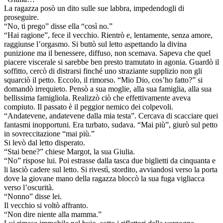
La ragazza posò un dito sulle sue labbra, impedendogli di
proseguire.
“No, ti prego” disse ella “così no.”
“Hai ragione”, fece il vecchio. Rientrò e, lentamente, senza amore,
raggiunse l’orgasmo. Si buttò sul letto aspettando la divina
punizione ma il benessere, diffuso, non scemava. Sapeva che quel
piacere viscerale si sarebbe ben presto tramutato in agonia. Guardò il
soffitto, cercò di distrarsi finché uno straziante supplizio non gli
squarciò il petto. Eccolo, il rimorso. “Mio Dio, cos’ho fatto?” si
domandò irrequieto. Pensò a sua moglie, alla sua famiglia, alla sua
bellissima famigliola. Realizzò ciò che effettivamente aveva
compiuto. Il passato è il peggior nemico dei colpevoli.
“Andatevene, andatevene dalla mia testa”. Cercava di scacciare quei
fantasmi inopportuni. Era turbato, sudava. “Mai più”, giurò sul petto
in sovreccitazione “mai più.”
Si levò dal letto disperato.
“Stai bene?” chiese Margot, la sua Giulia.
“No” rispose lui. Poi estrasse dalla tasca due biglietti da cinquanta e
li lasciò cadere sul letto. Si rivestì, stordito, avviandosi verso la porta
dove la giovane mano della ragazza bloccò la sua fuga vigliacca
verso l’oscurità.
“Nonno” disse lei.
Il vecchio si voltò affranto.
“Non dire niente alla mamma.”