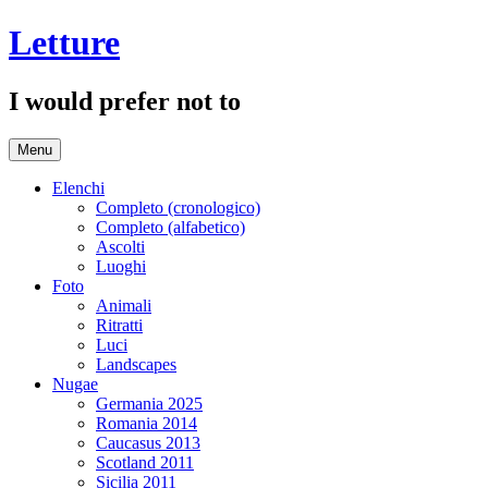
Salta
Letture
il
contenuto
I would prefer not to
Menu
Elenchi
Completo (cronologico)
Completo (alfabetico)
Ascolti
Luoghi
Foto
Animali
Ritratti
Luci
Landscapes
Nugae
Germania 2025
Romania 2014
Caucasus 2013
Scotland 2011
Sicilia 2011